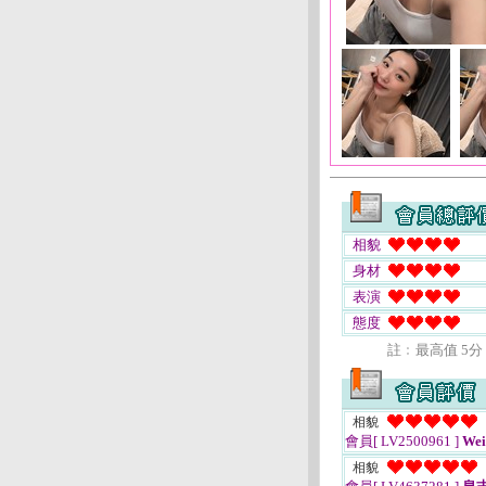
相貌
身材
表演
態度
註﹕最高值 5分
相貌
會員[ LV2500961 ]
Wei
相貌