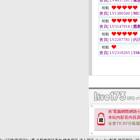
會員[ LV4637281 ]
泉
相貌
會員[ LV1380560 ]
M13
相貌
會員[ LV3147918 ]
悠
相貌
會員[ LV2207781 ]
的
相貌
會員[ LV2318265 ]
556
依'電腦網際網路
本站內影音內容
金會TICRF分級