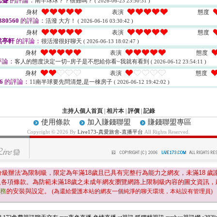
志聾
的評論：
南半球球？？很難嗎？
( 2026-06-23 23:50:31 )
身材
表演
態度
80560
的評論：
活潑 大方！
( 2026-06-16 03:30:42 )
身材
表演
態度
然亭軒
的評論：
很活潑很好聊天
( 2026-06-13 18:02:47 )
身材
表演
態度
評論：
客人的態度決定一切~房子是不想給你看~我就有看到
( 2026-06-12 23:54:11 )
身材
表演
態度
6
的評論：
11南半球要先問清楚,是一棟房子
( 2026-06-12 19:42:02 )
主持人個人首頁
|
相片本
|
評價
|
記錄
使用條款
加入賺錢聯盟
賺錢聯盟專區
Copyright © 2026 By
Live173-真愛旅舍-直播平台
All Rights Reserved.
分級辦法'為限制級，限定為年滿
18
歲且已具有完整行為能力之網友，未滿
18
歲
及各項條款。為防範未滿
18
歲之未成年網友瀏覽網路上限制級內容的圖文資訊，
服務
的安裝與設定。
(為還給愛護本站的網友一個純淨的聊天環境，本站設有管理員)