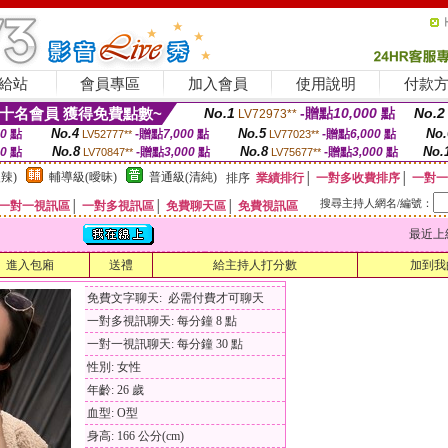
給站
會員專區
加入會員
使用說明
付款
十名會員 獲得免費點數~
No.1
-贈點
10,000
點
No.2
LV72973**
No.4
No.5
No.
00
點
-贈點
7,000
點
-贈點
6,000
點
LV52777**
LV77023**
No.8
No.8
No.
00
點
-贈點
3,000
點
-贈點
3,000
點
LV70847**
LV75677**
辣)
輔導級(曖昧)
普通級(清純)
排序
業績排行
│
一對多收費排序
│
一對一
搜尋主持人網名/編號：
一對一視訊區
│
一對多視訊區
│
免費聊天區
│
免費視訊區
最近上線時間
進入包廂
送禮
給主持人打分數
加到我
免費文字聊天: 必需付費才可聊天
一對多視訊聊天: 每分鐘 8 點
一對一視訊聊天: 每分鐘 30 點
性別: 女性
年齡: 26 歲
血型: O型
身高: 166 公分(cm)