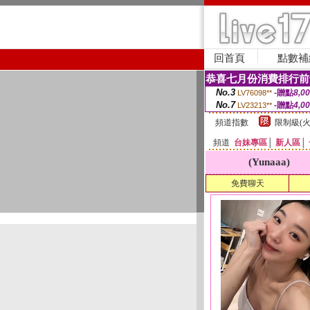
回首頁
點數補
恭喜七月份消費排行前
No.3
-贈點
8,0
LV76098**
No.7
-贈點
4,0
LV23213**
頻道指數
限制級(火
頻道
台妹專區
│
新人區
│
(Yunaaa)
免費聊天