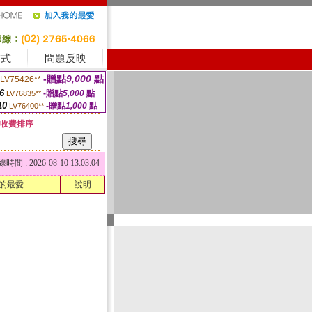
方式
問題反映
-贈點
9,000
點
LV75426**
6
-贈點
5,000
點
LV76835**
10
-贈點
1,000
點
LV76400**
收費排序
 : 2026-08-10 13:03:04
的最愛
說明