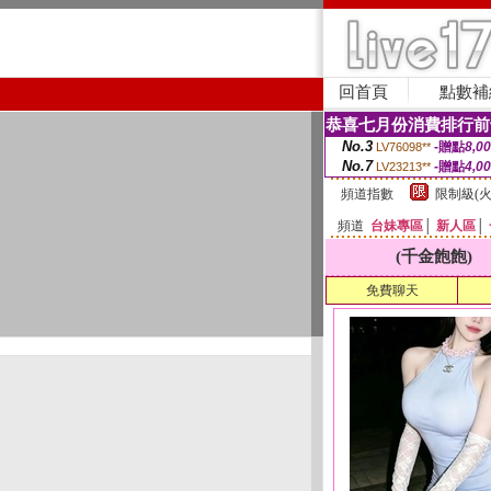
回首頁
點數補
恭喜七月份消費排行前
No.3
-贈點
8,0
LV76098**
No.7
-贈點
4,0
LV23213**
頻道指數
限制級(火
頻道
台妹專區
│
新人區
│
(千金飽飽)
免費聊天