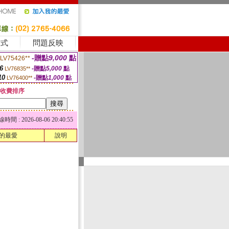
方式
問題反映
-贈點
9,000
點
LV75426**
6
-贈點
5,000
點
LV76835**
10
-贈點
1,000
點
LV76400**
收費排序
 : 2026-08-06 20:40:55
的最愛
說明