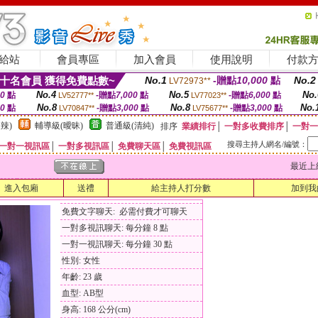
給站
會員專區
加入會員
使用說明
付款
十名會員 獲得免費點數~
No.1
-贈點
10,000
點
No.2
LV72973**
No.4
No.5
No.
00
點
-贈點
7,000
點
-贈點
6,000
點
LV52777**
LV77023**
No.8
No.8
No.
00
點
-贈點
3,000
點
-贈點
3,000
點
LV70847**
LV75677**
辣)
輔導級(曖昧)
普通級(清純)
排序
業績排行
│
一對多收費排序
│
一對一
搜尋主持人網名/編號：
一對一視訊區
│
一對多視訊區
│
免費聊天區
│
免費視訊區
最近上線時間
進入包廂
送禮
給主持人打分數
加到我
免費文字聊天: 必需付費才可聊天
一對多視訊聊天: 每分鐘 8 點
一對一視訊聊天: 每分鐘 30 點
性別: 女性
年齡: 23 歲
血型: AB型
身高: 168 公分(cm)