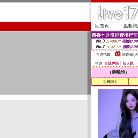
回首頁
點數補
恭喜七月份消費排行前
No.3
-贈點
8,0
LV76098**
No.7
-贈點
4,0
LV23213**
頻道指數
限制級(火
頻道
台妹專區
│
新人區
│
(池晚晚)
免費聊天