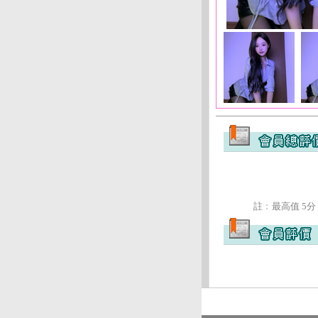
註﹕最高值 5分