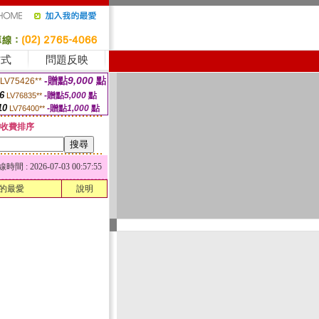
方式
問題反映
-贈點
9,000
點
LV75426**
6
-贈點
5,000
點
LV76835**
10
-贈點
1,000
點
LV76400**
收費排序
 : 2026-07-03 00:57:55
的最愛
說明