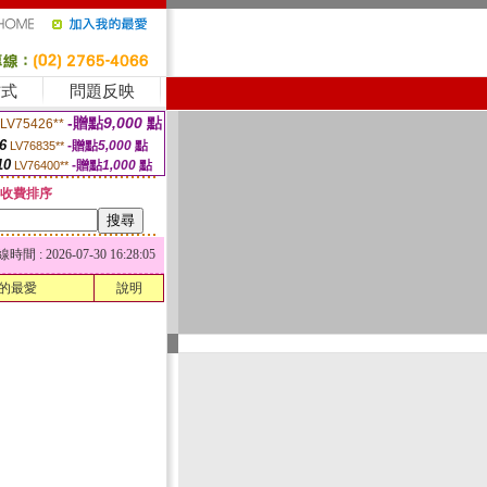
方式
問題反映
-贈點
9,000
點
LV75426**
6
-贈點
5,000
點
LV76835**
10
-贈點
1,000
點
LV76400**
收費排序
 : 2026-07-30 16:28:05
的最愛
說明