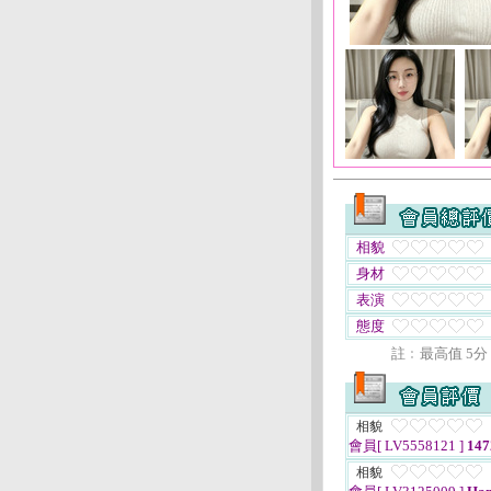
相貌
身材
表演
態度
註﹕最高值 5分
相貌
會員[ LV5558121 ]
147
相貌