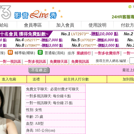
給站
會員專區
加入會員
使用說明
付款
十名會員 獲得免費點數~
No.1
-贈點
10,000
點
No.2
LV72973**
No.4
No.5
No.
00
點
-贈點
7,000
點
-贈點
6,000
點
LV52777**
LV77023**
No.8
No.8
No.
00
點
-贈點
3,000
點
-贈點
3,000
點
LV70847**
LV75677**
辣)
輔導級(曖昧)
普通級(清純)
排序
業績排行
│
一對多收費排序
│
一對一
搜尋主持人網名/編號：
一對一視訊區
│
一對多視訊區
│
免費聊天區
│
免費視訊區
最近上線時間
進入包廂
送禮
給主持人打分數
加到我
免費文字聊天: 必需付費才可聊天
一對多視訊聊天: 每分鐘 6 點
一對一視訊聊天: 每分鐘 25 點
性別: 女性
年齡: 25 歲
血型: AB型
身高: 165 公分(cm)