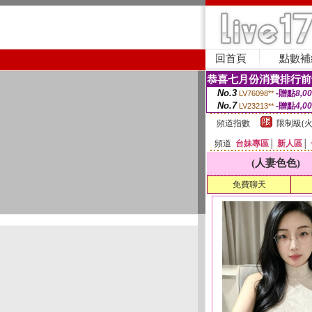
回首頁
點數補
恭喜七月份消費排行前
No.3
-贈點
8,0
LV76098**
No.7
-贈點
4,0
LV23213**
頻道指數
限制級(火
頻道
台妹專區
│
新人區
│
(人妻色色)
免費聊天