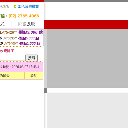
方式
問題反映
-贈點
9,000
點
LV75426**
6
-贈點
5,000
點
LV76835**
10
-贈點
1,000
點
LV76400**
收費排序
 : 2026-08-07 17:48:41
的最愛
說明