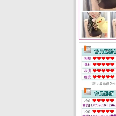
相貌
身材
表演
態度
註﹕最高值 5分
相貌
會員[ LV7596104 ]
56
相貌