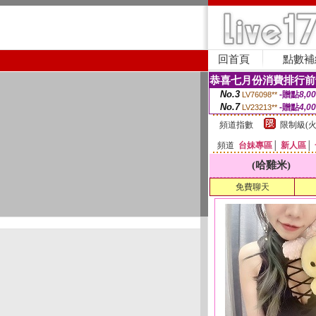
回首頁
點數補
恭喜七月份消費排行前
No.3
-贈點
8,0
LV76098**
No.7
-贈點
4,0
LV23213**
頻道指數
限制級(火
頻道
台妹專區
│
新人區
│
(哈雞米)
免費聊天