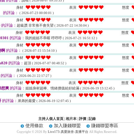
樂吉
的評論：
讚啦
( 2026-08-07 09:35:35 )
身材
表演
態度
｝
的評論：
( 2026-07-23 00:00:01 )
身材
表演
態度
仔
的評論：
超級讚 非常推不會失望
( 2026-07-22 14:30:04 )
身材
表演
態度
0301
的評論：
我的姐姐不乖喔 哼哼哼
( 2026-07-21 16:51:12 )
身材
表演
態度
翔啊
的評論：
( 2026-07-15 15:54:10 )
身材
表演
態度
u820
的評論：
超頂
( 2026-07-07 00:48:52 )
身材
表演
態度
的評論：
( 2026-06-21 22:17:27 )
身材
表演
態度
弟想爽
的評論：
姐姐身材超棒、情緒價值給好給滿
( 2026-06-19 13:12:45 )
身材
表演
態度
哥
的評論：
弟弟的最愛
( 2026-06-19 12:07:45 )
主持人個人首頁
|
相片本
|
評價
|
記錄
使用條款
加入賺錢聯盟
賺錢聯盟專區
Copyright © 2026 By
Live173-真愛旅舍-直播平台
All Rights Reserved.