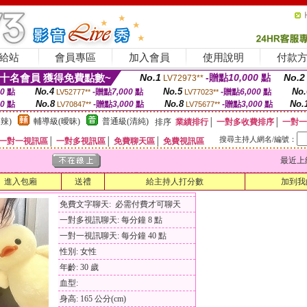
給站
會員專區
加入會員
使用說明
付款
十名會員 獲得免費點數~
No.1
-贈點
10,000
點
No.2
LV72973**
No.4
No.5
No.
00
點
-贈點
7,000
點
-贈點
6,000
點
LV52777**
LV77023**
No.8
No.8
No.
00
點
-贈點
3,000
點
-贈點
3,000
點
LV70847**
LV75677**
辣)
輔導級(曖昧)
普通級(清純)
排序
業績排行
│
一對多收費排序
│
一對一
搜尋主持人網名/編號：
一對一視訊區
│
一對多視訊區
│
免費聊天區
│
免費視訊區
最近上線時間
進入包廂
送禮
給主持人打分數
加到我
免費文字聊天: 必需付費才可聊天
一對多視訊聊天: 每分鐘 8 點
一對一視訊聊天: 每分鐘 40 點
性別: 女性
年齡: 30 歲
血型:
身高: 165 公分(cm)